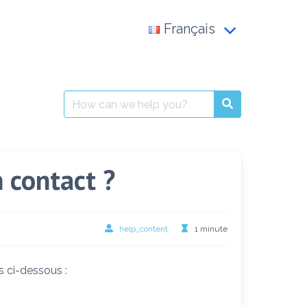
Français
Français
العربية
Search
for:
English
 contact ?
help_content
1 minute
s ci-dessous :