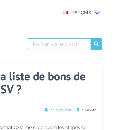
Français
Français
العربية
Search
for:
English
 liste de bons de
SV ?
help_content
1 minute
rmat CSV, merci de suivre les étapes ci-