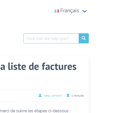
Français
Français
العربية
Search
for:
English
 liste de factures
help_content
1 minute
merci de suivre les étapes ci-dessous :