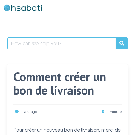
Skip
to
content
Search
for:
Comment créer un
bon de livraison
2 ans ago
1 minute
Pour créer un nouveau bon de livraison, merci de