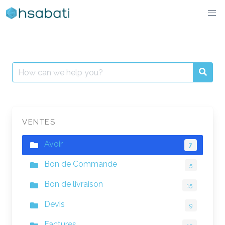
Skip
to
content
Search
for:
VENTES
Avoir
7
Bon de Commande
5
Bon de livraison
15
Devis
9
Factures