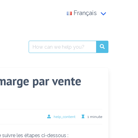
Français
Français
العربية
Search
for:
English
marge par vente
help_content
1 minute
 suivre les étapes ci-dessous :