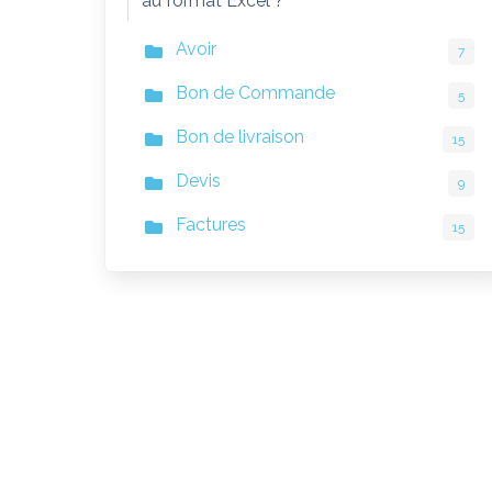
au format Excel ?
Avoir
7
Bon de Commande
5
Bon de livraison
15
Devis
9
Factures
15