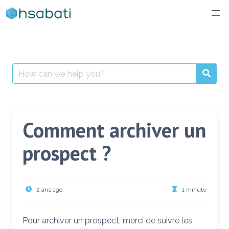
Skip
to
content
Search
for:
Comment archiver un
prospect ?
2 ans ago
1 minute
Pour archiver un prospect, merci de suivre les