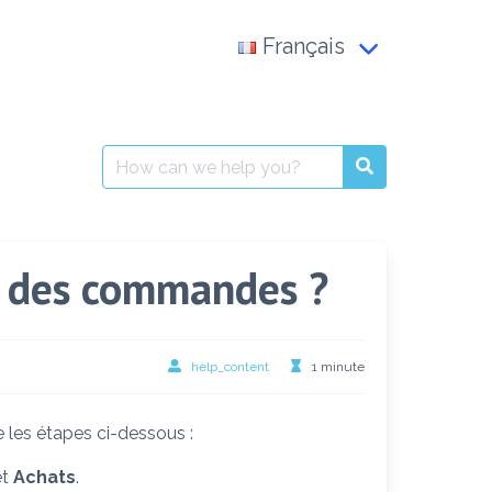
Français
Français
العربية
Search
for:
English
t des commandes ?
help_content
1 minute
e les étapes ci-dessous :
et
Achats
.