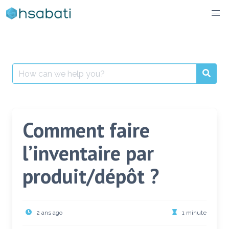
Skip
to
content
Search
for:
Comment faire
l’inventaire par
produit/dépôt ?
2 ans ago
1 minute