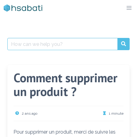
Skip
to
content
Search
for:
Comment supprimer
un produit ?
2 ans ago
1 minute
Pour supprimer un produit, merci de suivre les