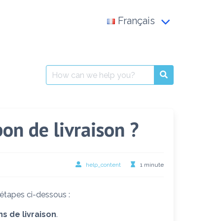
Français
Français
العربية
Search
for:
English
n de livraison ?
help_content
1 minute
 étapes ci-dessous :
s de livraison
.