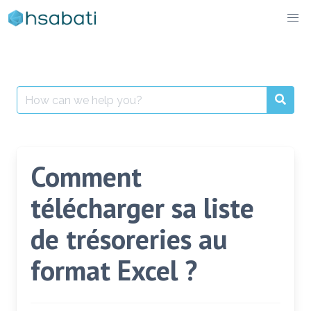
Skip
to
content
Search
for:
Comment
télécharger sa liste
de trésoreries au
format Excel ?