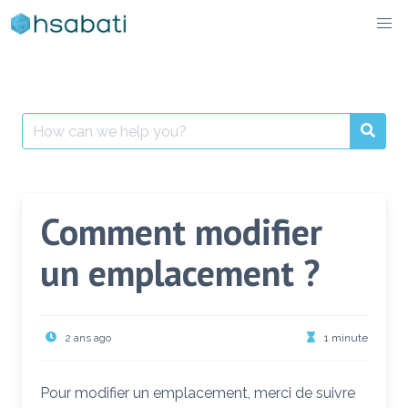
Skip
to
content
Search
for:
Comment modifier
un emplacement ?
2 ans ago
1 minute
Pour modifier un emplacement, merci de suivre