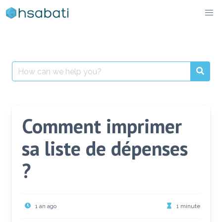
Skip
to
content
Search
for:
Comment imprimer
sa liste de dépenses
?
1 an ago
1 minute