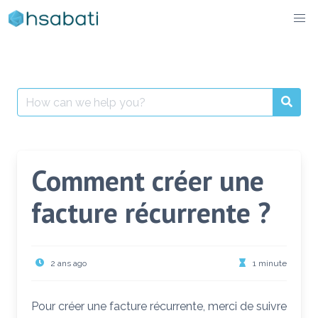
Skip
to
content
Search
for:
Comment créer une
facture récurrente ?
2 ans ago
1 minute
Pour créer une facture récurrente, merci de suivre