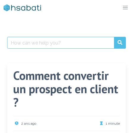
Skip
to
content
Search
for:
Comment convertir
un prospect en client
?
2 ans ago
1 minute