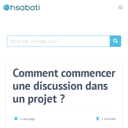
Skip
to
content
Search
for:
Comment commencer
une discussion dans
un projet ?
2 ans ago
1 minute