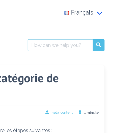
Français
Français
العربية
Search
for:
English
atégorie de
help_content
1 minute
re les étapes suivantes :