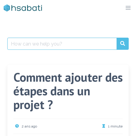
Skip
to
content
Search
for:
Comment ajouter des
étapes dans un
projet ?
2 ans ago
1 minute