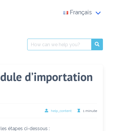
Français
Français
العربية
Search
for:
English
dule d’importation
help_content
1 minute
 les étapes ci-dessous :