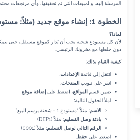
المرسلة إليه، والمبيعات التي تم تحقيقها، وأي مرتجعات محتمل
الخطوة 1: إنشاء موقع جديد (مثلاً: مستودع شحنة برسم البيع)
لماذا؟
لأن كل مستودع شحنة يجب أن يُدار كموقع مستقل، حتى تتمك
دون خلطها مع مخزونك الرئيسي.
كيفية القيام بذلك:
انتقل إلى قائمة
الإعدادات
.
انقر على تبويب
المنتجات
.
ضمن قسم
المواقع
، اضغط على
إضافة موقع
.
املأ الحقول التالية:
الاسم:
مثلاً “مستودع 1 – شحنة برسم البيع”
بادئة وصل التسليم:
مثلاً (DEP1)
الرقم التالي لوصل التسليم:
مثلاً (0001)
اضغط على
حفظ
.